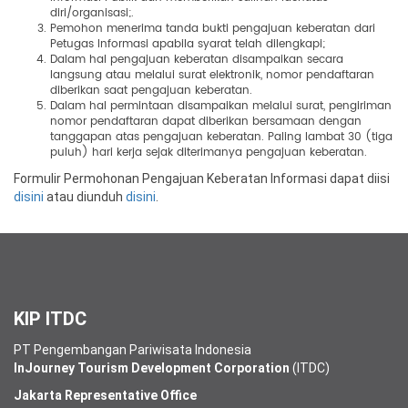
diri/organisasi;.
Pemohon menerima tanda bukti pengajuan keberatan dari
Petugas Informasi apabila syarat telah dilengkapi;
Dalam hal pengajuan keberatan disampaikan secara
langsung atau melalui surat elektronik, nomor pendaftaran
diberikan saat pengajuan keberatan.
Dalam hal permintaan disampaikan melalui surat, pengiriman
nomor pendaftaran dapat diberikan bersamaan dengan
tanggapan atas pengajuan keberatan. Paling lambat 30 (tiga
puluh) hari kerja sejak diterimanya pengajuan keberatan.
Formulir Permohonan Pengajuan Keberatan Informasi dapat diisi
disini
atau diunduh
disini
.
KIP ITDC
PT Pengembangan Pariwisata Indonesia
InJourney Tourism Development Corporation
(ITDC)
Jakarta Representative Office